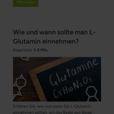
Mehr lesen
Energieproduktion in den Zellen, indem es an
der sogenannten Elektronentransportkette in
den Mitochondrien beteiligt ist, die für die ATP-
Produktion unerlässlich ist. Q10 wirkt außerdem
als ein kraftvolles Antioxidans, das
Wie und wann sollte man L-
Zellmembranen, Lipide und Proteine vor
Glutamin einnehmen?
oxidativen Schäden schützt.
Read time:
1-2 Min.
Erfahren Sie, wie und wann Sie L-Glutamin
einnehmen sollten, um das Beste aus dieser