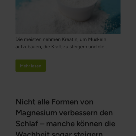
Die meisten nehmen Kreatin, um Muskeln
aufzubauen, die Kraft zu steigern und die
Trainingsleistung zu verbessern. Doch die
verborgenen Effekte im Körper reichen weit
Mehr lesen
über das Fitnessstudio hinaus – und sie sind
noch kraftvoller. Erfahre, warum Kreatin
vielleicht eines der besten Superfoods
überhaupt ist.
Nicht alle Formen von
Magnesium verbessern den
Schlaf – manche können die
Wachheit sogar steigern