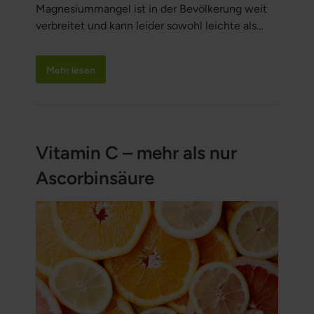
Magnesiummangel ist in der Bevölkerung weit
verbreitet und kann leider sowohl leichte als
auch schwere gesundheitliche Beschwerden
verursachen. Wir müssen regelmäßig
Mehr lesen
Magnesium zu uns nehmen, doch in der
westlichen Ernährung ist der Magnesiumgehalt
oft viel zu gering. Erfahren Sie mehr über dieses
wichtige Mineral.
Vitamin C – mehr als nur
Ascorbinsäure