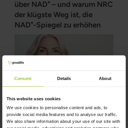
über NAD⁺ – und warum NRC
stattdessen die Stoffwechselaktivität und damit
den Wachheitsgrad bei empfindlichen Personen
der klügste Weg ist, die
erhöhen können.
NAD⁺-Spiegel zu erhöhen
Consent
Details
About
NAD⁺ ist zu einem der zentralsten Moleküle der
modernen Forschung zu Energie, Regeneration
This website uses cookies
und langfristigem Altern geworden. Erfahre in
We use cookies to personalise content and ads, to
unserem Artikel über NAD⁺, wie du die
provide social media features and to analyse our traffic.
Mehr lesen
Fallstricke vermeidest.
We also share information about your use of our site with