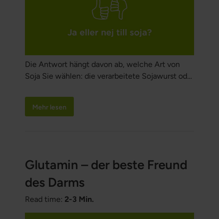
Die Antwort hängt davon ab, welche Art von
Soja Sie wählen: die verarbeitete Sojawurst oder
die traditionell zubereitete Misosuppe aus
fermentierten, biologischen Sojabohnen. Das
Mehr lesen
isolierte Sojaprotein, das in vielen vegetarischen
Fertigprodukten wie Würstchen, Burgern und
Nuggets enthalten ist, gehört tatsächlich zu den
am stärksten verarbeiteten und ungesündesten
Lebensmitteln, die Sie essen können.
Glutamin – der beste Freund
des Darms
Read time:
2-3 Min.