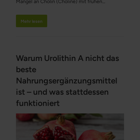
Mangel an Cholin (Choline) mit frühen
Anzeichen von Stress in sowohl Körper als auch
Gehirn bei jungen Erwachsenen verbunden sein
Mehr lesen
kann – insbesondere bei Personen mit
Adipositas. Bemerkenswert ist, dass dies auch
auftreten kann, ohne dass eindeutige
Symptome vorliegen.
Warum Urolithin A nicht das
beste
Nahrungsergänzungsmittel
ist – und was stattdessen
funktioniert