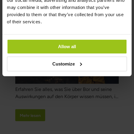
our social media, advertising and analytics partners who
may combine it with other information that you’ve
provided to them or that they’ve collected from your use
Alles über Bor (Boron)
of their services.
Allow all
Customize
Erfahren Sie alles, was Sie über Bor und seine
Auswirkungen auf den Körper wissen müssen, in
unserem umfassenden Artikel über Bor, seine
Funktionen, gesundheitliche Vorteile, Dosierung
Mehr lesen
und Anwendungsbereiche.