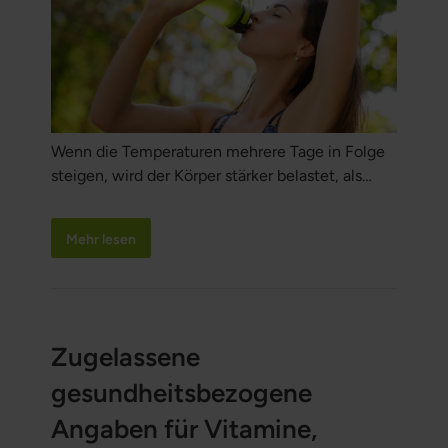
Wenn die Temperaturen mehrere Tage in Folge
steigen, wird der Körper stärker belastet, als
många tror. Eine Hitzewelle bedeutet inte bara
att det blir obekvämt varmt. Der Körper muss
Mehr lesen
härter arbeiten, um eine stabile
Körpertemperatur zu halten, och das kann
Flüssigkeitshaushalt, Elektrolyte, Durchblutung,
Muskler, Energie, Schlaf och Erholung
beeinflussen. Erfahre, was im Körper passiert
Zugelassene
och hur du den Flüssigkeitshaushalt unterstützt.
gesundheitsbezogene
Angaben für Vitamine,