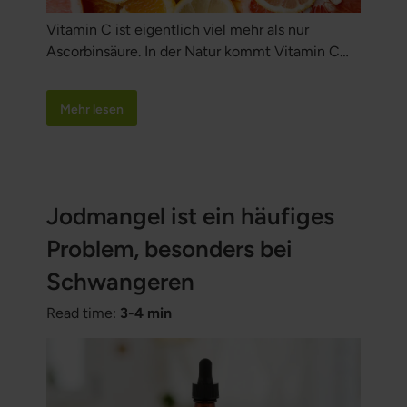
Vitamin C ist eigentlich viel mehr als nur
Ascorbinsäure. In der Natur kommt Vitamin C
niemals isoliert vor, sondern als ein Komplex
zusammen mit einer Reihe von Kofaktoren. Die
Mehr lesen
Einnahme von synthetisch hergestellter
Ascorbinsäure ist nicht dasselbe wie die
Einnahme eines Whole-Food-
Nahrungsergänzungsmittels mit dem gesamten
Vitamin-C-Komplex. Wer sich vor freien
Jodmangel ist ein häufiges
Radikalen schützen möchte, sollte genau
Problem, besonders bei
überlegen, welches Vitamin C er einnimmt.
Schwangeren
Read time:
3-4 min