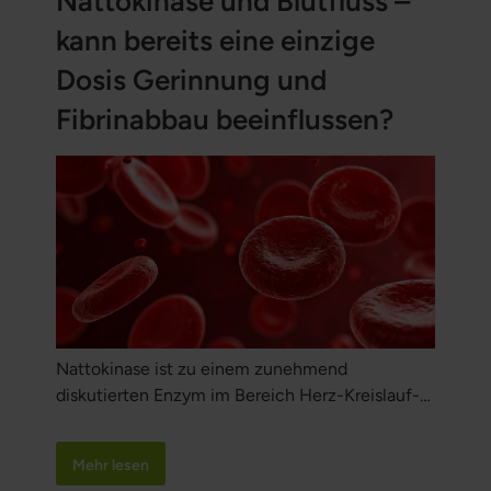
Nattokinase und Blutfluss –
des Körpers beitragen können. Die EFSA ist die
kann bereits eine einzige
EU‑Fachbehörde für Lebensmittelsicherheit und
wissenschaftliche Bewertungen
Dosis Gerinnung und
gesundheitsbezogener Angaben.
Fibrinabbau beeinflussen?
Nattokinase ist zu einem zunehmend
diskutierten Enzym im Bereich Herz-Kreislauf-
Gesundheit, Blutfluss und Fibrinabbau
geworden. Das Interesse beruht unter anderem
Mehr lesen
darauf, dass Nattokinase in Studien die