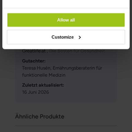
Sie
mehr über Magnesium erfahren möchten
,
können Sie hier weiterlesen.
Allow all
Autor und Gutachter
Customize
Autor:
Greatlife.at ,
Die Besten für Gesundheit
Gutachter:
Teresa Husén, Ernährungsberaterin für
funktionelle Medizin
Zuletzt aktualisiert:
16 Juni 2026
Ähnliche Produkte