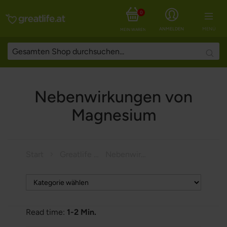
0
ANMELDEN
MENÜ
MEIN WARENKORB
Searc
Nebenwirkungen von
Magnesium
Start
Greatlife Magazine
Nebenwirkungen von Magnesium
Read time:
1-2 Min.