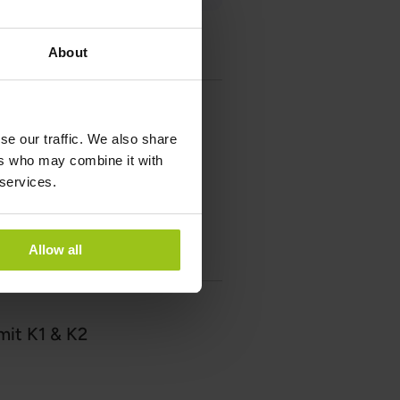
About
se our traffic. We also share
ers who may combine it with
 services.
Allow all
mit K1 & K2