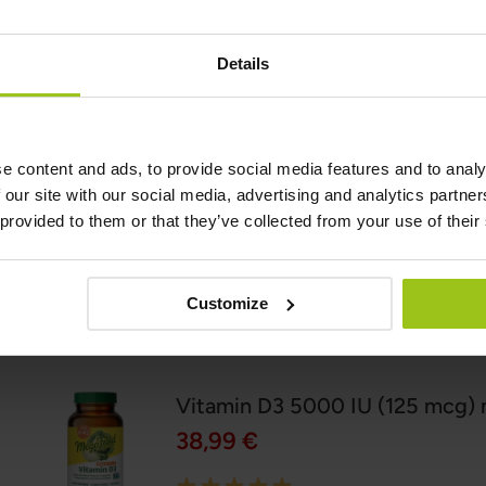
Ähnliche Produkte
Details
Magnesium M4
e content and ads, to provide social media features and to analy
36,99 €
 our site with our social media, advertising and analytics partn
42,99 €
 provided to them or that they’ve collected from your use of their
Rating:
100%
In den Warenkorb
Customize
Vitamin D3 5000 IU (125 mcg) 
38,99 €
Rating: