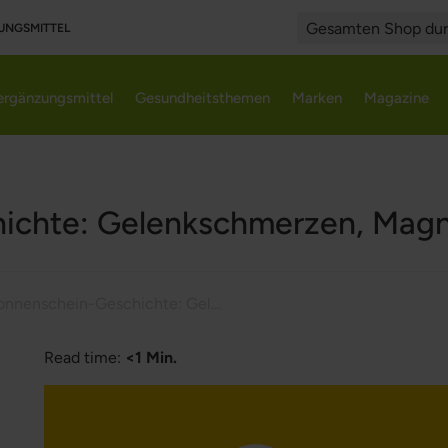
UNGSMITTEL
Search
rgänzungsmittel
Gesundheitsthemen
Marken
Magazine
ichte: Gelenkschmerzen, Magn
Sonnenschein-Geschichte: Gelenkschmerzen, Magnesium und Vitamin D
Read time:
<1 Min.