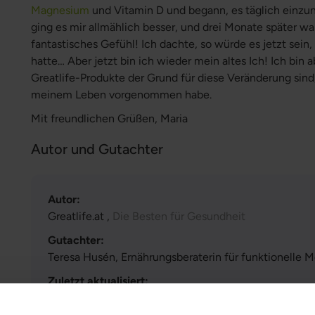
Magnesium
und Vitamin D und begann, es täglich einz
ging es mir allmählich besser, und drei Monate später w
fantastisches Gefühl! Ich dachte, so würde es jetzt sein
hatte… Aber jetzt bin ich wieder mein altes Ich! Ich bin 
Greatlife-Produkte der Grund für diese Veränderung sind
meinem Leben vorgenommen habe.
Mit freundlichen Grüßen, Maria
Autor und Gutachter
Autor:
Greatlife.at ,
Die Besten für Gesundheit
Gutachter:
Teresa Husén, Ernährungsberaterin für funktionelle M
Zuletzt aktualisiert:
16 Juni 2026