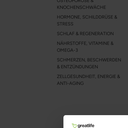
OSTEOPOROSE &
KNOCHENSCHWÄCHE
HORMONE, SCHILDDRÜSE &
STRESS
SCHLAF & REGENERATION
NÄHRSTOFFE, VITAMINE &
OMEGA-3
SCHMERZEN, BESCHWERDEN
& ENTZÜNDUNGEN
ZELLGESUNDHEIT, ENERGIE &
ANTI-AGING