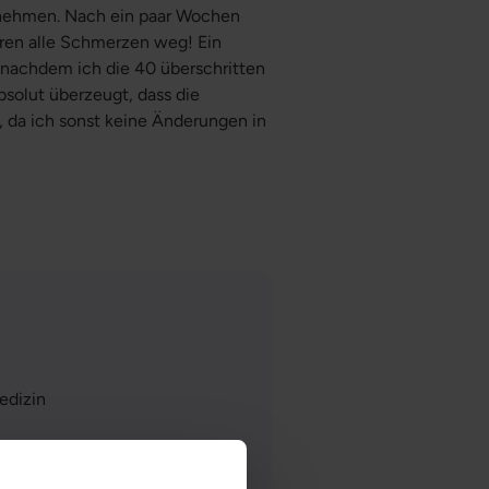
unehmen. Nach ein paar Wochen
aren alle Schmerzen weg! Ein
, nachdem ich die 40 überschritten
absolut überzeugt, dass die
, da ich sonst keine Änderungen in
edizin