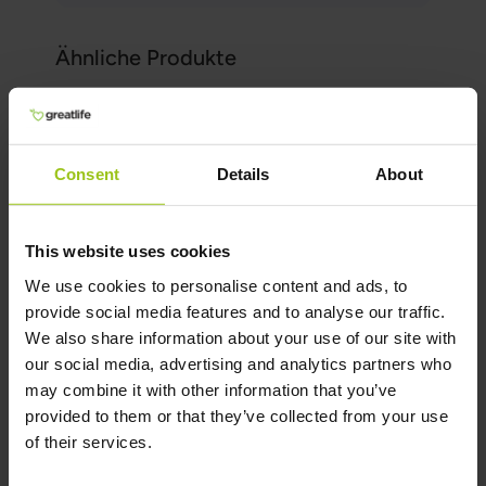
Ähnliche Produkte
D-Mannose mit Cranberry,
Consent
Details
About
Hibiskus und Löwenzahn
29,99 €
44,99 €
This website uses cookies
Rating:
We use cookies to personalise content and ads, to
100%
In den Warenkorb
provide social media features and to analyse our traffic.
We also share information about your use of our site with
our social media, advertising and analytics partners who
may combine it with other information that you’ve
provided to them or that they’ve collected from your use
of their services.