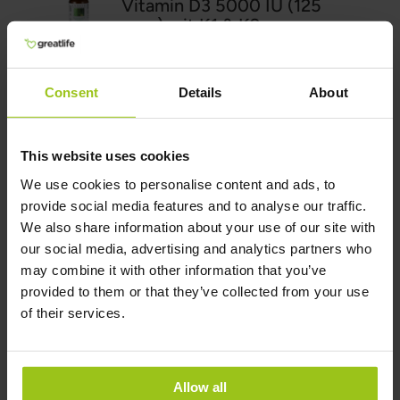
Vitamin D3 5000 IU (125
mcg) mit K1 & K2
33,99 €
Rating:
Consent
Details
About
100%
In den Warenkorb
This website uses cookies
We use cookies to personalise content and ads, to
provide social media features and to analyse our traffic.
Magnesium 300
We also share information about your use of our site with
our social media, advertising and analytics partners who
32,99 €
may combine it with other information that you’ve
Rating:
provided to them or that they’ve collected from your use
of their services.
100%
In den Warenkorb
Allow all