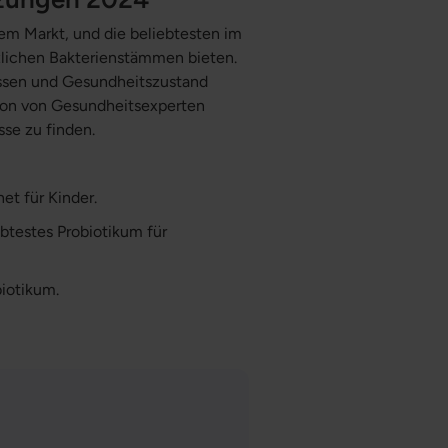
em Markt, und die beliebtesten im
zlichen Bakterienstämmen bieten.
nissen und Gesundheitszustand
ion von Gesundheitsexperten
sse zu finden.
et für Kinder.
ebtestes Probiotikum für
biotikum.