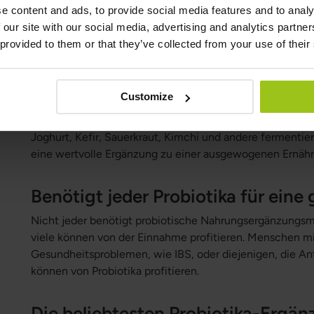
sie in ausreichender Menge verzehrt werden, gesundheit
e content and ads, to provide social media features and to analy
Nahrungsergänzungsmittel, einschließlich Probiotika, we
 our site with our social media, advertising and analytics partn
und unterliegen daher den Lebensmittelvorschriften.
 provided to them or that they’ve collected from your use of their
Natürliche Quellen für Probiotika
Customize
Die Einbindung probiotikareicher Lebensmittel in die Er
Möglichkeit, die Darmgesundheit zu unterstützen. Natürl
Joghurt, Kefir, Sauerkraut, Kimchi und andere fermentie
eine wertvolle Ergänzung zu einer ausgewogenen Ernähr
Benötigt jeder Probiotika für ein
Nicht jeder benötigt probiotische Nahrungsergänzungsmi
viele können von der Einnahme profitieren. Menschen mi
Gesundheitsproblemen, wie IBS, oder diejenigen, die A
können von Probiotika profitieren.
Die beliebtesten Probiotika-Ergä