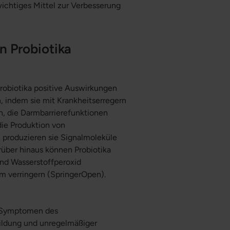
wichtiges Mittel zur Verbesserung
n Probiotika
obiotika positive Auswirkungen
, indem sie mit Krankheitserregern
n, die Darmbarrierefunktionen
die Produktion von
roduzieren sie Signalmoleküle
rüber hinaus können Probiotika
und Wasserstoffperoxid
rm verringern (SpringerOpen).
on Symptomen des
ildung und unregelmäßiger