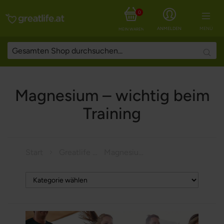
0
ANMELDEN
MENÜ
MEIN WARENKORB
Searc
Magnesium – wichtig beim
Training
Start
Greatlife Magazine
Magnesium – wichtig beim Training