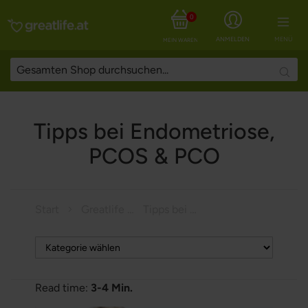
0
ANMELDEN
MENÜ
MEIN WARENKORB
Searc
Tipps bei Endometriose,
PCOS & PCO
Start
Greatlife Magazine
Tipps bei Endometriose, PCOS & PCO
Read time:
3-4 Min.