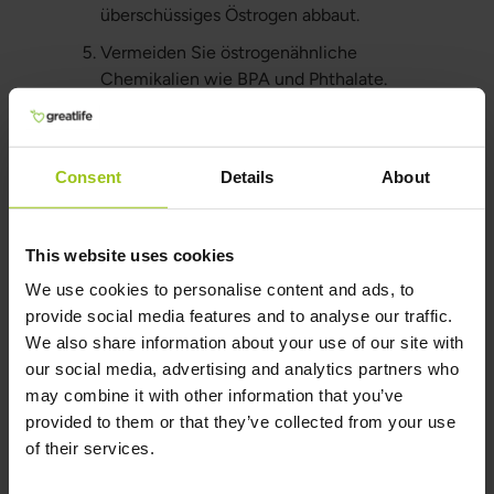
überschüssiges Östrogen abbaut.
Vermeiden Sie östrogenähnliche
Chemikalien wie BPA und Phthalate.
Halten Sie ein gesundes Körpergewicht.
Vermeiden Sie Kaffee.
Consent
Details
About
Nahrungsergänzungsmittel
bei Endometriose, PCOS und
This website uses cookies
We use cookies to personalise content and ads, to
PCO
provide social media features and to analyse our traffic.
Multivitamine
We also share information about your use of our site with
our social media, advertising and analytics partners who
Probiotika
may combine it with other information that you’ve
Vitamin D
provided to them or that they’ve collected from your use
of their services.
Magnesium
Vitamin E