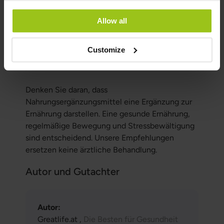
Vitamin C
Allow all
B-Vitamine
Adaptogene
Customize
Leberentgiftung
Denken Sie daran, dass
Nahrungsergänzungsmittel eine Ergänzung zur
Ernährung darstellen. Eine gesunde Ernährung,
regelmäßige Bewegung und Stressbewältigung
sind entscheidend. Unsere Empfehlungen
ersetzen keine ärztliche Behandlung.
Autor und Gutachter
Autor:
Greatlife.at ,
Die Besten für Gesundheit