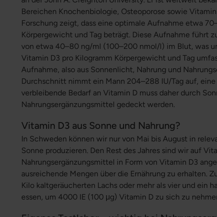
Bereichen Knochenbiologie, Osteoporose sowie Vitamin 
Forschung zeigt, dass eine optimale Aufnahme etwa 70
Körpergewicht und Tag beträgt. Diese Aufnahme führt z
von etwa 40–80 ng/ml (100–200 nmol/l) im Blut, was ung
Vitamin D3 pro Kilogramm Körpergewicht und Tag umfas
Aufnahme, also aus Sonnenlicht, Nahrung und Nahrungs
Durchschnitt nimmt ein Mann 204–288 IU/Tag auf, eine 
verbleibende Bedarf an Vitamin D muss daher durch Son
Nahrungsergänzungsmittel gedeckt werden.
Vitamin D3 aus Sonne und Nahrung?
In Schweden können wir nur von Mai bis August in rele
Sonne produzieren. Den Rest des Jahres sind wir auf Vi
Nahrungsergänzungsmittel in Form von Vitamin D3 angew
ausreichende Mengen über die Ernährung zu erhalten. Z
Kilo kaltgeräucherten Lachs oder mehr als vier und ein ha
essen, um 4000 IE (100 μg) Vitamin D zu sich zu nehme