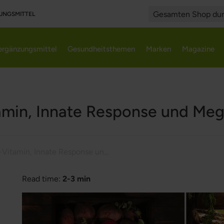
UNGSMITTEL
Search
rgänzungsmittel
Gesundheitsthemen
Marken
Magazine
amin, Innate Response und Me
D-Vitamin, Innate Response und MegaFood
Read time:
2-3 min