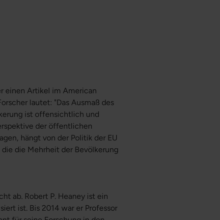
r einen Artikel im American
Forscher lautet: "Das Ausmaß des
erung ist offensichtlich und
rspektive der öffentlichen
en, hängt von der Politik der EU
 die die Mehrheit der Bevölkerung
t ab. Robert P. Heaney ist ein
iert ist. Bis 2014 war er Professor
annt für seine Forschung in den