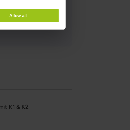
Allow all
edizin
mit K1 & K2