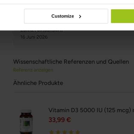
Greatlife.at ,
Die Besten für Gesundheit
Gutachter:
Customize
Teresa Husén, Ernährungsberaterin für funktionelle M
Zuletzt aktualisiert:
16 Juni 2026
Wissenschaftliche Referenzen und Quellen
Referenz anzeigen
Ähnliche Produkte
Vitamin D3 5000 IU (125 mcg) 
33,99 €
Rating: