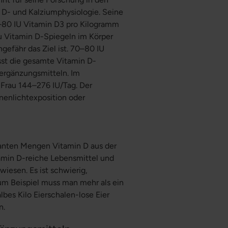
D- und Kalziumphysiologie. Seine
–80 IU Vitamin D3 pro Kilogramm
u Vitamin D-Spiegeln im Körper
efähr das Ziel ist. 70–80 IU
st die gesamte Vitamin D-
ergänzungsmitteln. Im
Frau 144–276 IU/Tag. Der
nenlichtexposition oder
vanten Mengen Vitamin D aus der
tamin D-reiche Lebensmittel und
iesen. Es ist schwierig,
um Beispiel muss man mehr als ein
lbes Kilo Eierschalen-lose Eier
n.