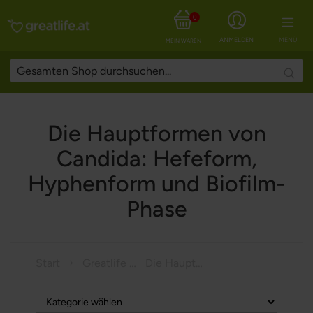
0
ANMELDEN
MENÜ
MEIN WARENKORB
Searc
Die Hauptformen von
Candida: Hefeform,
Hyphenform und Biofilm-
Phase
Start
Greatlife Magazine
Die Hauptformen von Candida: Hefeform, Hyphenform und Biofilm-Phase