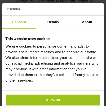
werden. Wenn Antibiotika nicht mit Probiotika
ausgeglichen wurden, ist das Risiko für
Candida sehr groß. Eine der weltweit
führenden Candida-Expertinnen bzw. -
Consent
Details
About
Experten meint, dass man eine Candida-
Überwucherung hat, wenn man irgendwann
im Leben Antibiotika eingenommen und dies
This website uses cookies
nicht mit Probiotika und Lebensstil
We use cookies to personalise content and ads, to
ausgeglichen hat.
provide social media features and to analyse our traffic.
Hoher Zuckerkonsum – Candida nutzt Zucker
We also share information about your use of our site with
als Nährstoff, und eine zucker- sowie
our social media, advertising and analytics partners who
raffinierte-kohlenhydratreiche Ernährung kann
may combine it with other information that you’ve
sein Wachstum und den Übergang in die
provided to them or that they’ve collected from your use
Hyphenform fördern.
of their services.
Stress – Chronischer Stress kann das
Immunsystem schwächen und das hormonelle
Gleichgewicht des Körpers verändern, was es
Allow all
Candida erleichtert, in seiner pathogenen