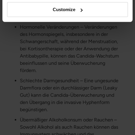
Form zu wachsen. Stressbewältigung ist ein
sehr wichtiger Faktor bei der Behandlung von
Customize
Candida.
Hormonelle Veränderungen – Veränderungen
des Hormonspiegels, insbesondere in der
Schwangerschaft, während der Menstruation,
bei Kortisontherapie oder der Anwendung der
Antibabypille, können das Candida-Wachstum
beeinflussen und seine Überwucherung
fördern.
Schlechte Darmgesundheit – Eine ungesunde
Darmflora oder ein durchlässiger Darm (Leaky
Gut) kann die Candida-Überwucherung und
den Übergang in die invasive Hyphenform
begünstigen.
Übermäßiger Alkoholkonsum oder Rauchen –
Sowohl Alkohol als auch Rauchen können das
Immunsystem schwächen und das