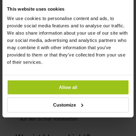
Zusätzlich zur Reduzierung der Blaulicht-
Exposition können Lebensstiländerungen die
This website uses cookies
Schlafqualität verbessern:
We use cookies to personalise content and ads, to
Regelmäßige Schlafenszeiten:
Zu festen
provide social media features and to analyse our traffic.
Zeiten ins Bett zu gehen und aufzuwachen
We also share information about your use of our site with
kann die innere Uhr des Körpers stabilisieren
our social media, advertising and analytics partners who
und die Schlafqualität verbessern.
may combine it with other information that you’ve
provided to them or that they’ve collected from your use
Eingeschränkte Bildschirmzeit vor dem
of their services.
Schlafengehen:
Vermeiden Sie Bildschirme
mindestens eine Stunde vor dem
Schlafengehen, um den Körper auf den Schlaf
vorzubereiten.
Allow all
Entspannungstechniken vor dem Schlaf:
Techniken wie Meditation und Atemübungen
Customize
können Entspannung fördern und den Geist
auf den Schlaf vorbereiten.