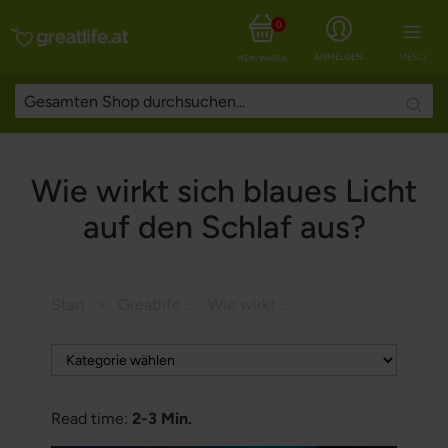
0
ANMELDEN
MENÜ
MEIN WARENKORB
Searc
Wie wirkt sich blaues Licht
auf den Schlaf aus?
Start
Greatlife Magazine
Wie wirkt sich blaues Licht auf den Schlaf aus?
Read time:
2-3 Min.