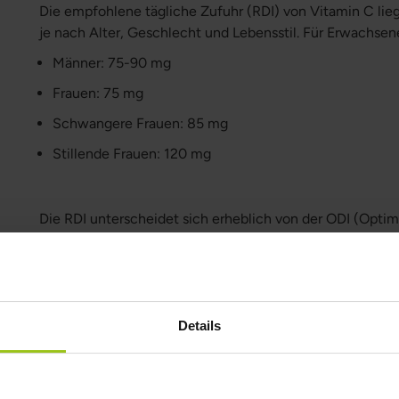
Die empfohlene tägliche Zufuhr (RDI) von Vitamin C lie
je nach Alter, Geschlecht und Lebensstil. Für Erwachsene 
Männer: 75-90 mg
Frauen: 75 mg
Schwangere Frauen: 85 mg
Stillende Frauen: 120 mg
Die RDI unterscheidet sich erheblich von der ODI (Optima
zwischen 400–1500 mg pro Tag liegt.
Haben Sie einen Vitamin-C-Mang
Ein Mangel an Vitamin C ist in Deutschland sehr selten.
Details
Vitamin C haben, kann dies Symptome wie Schwäche, M
verursachen. Es ist selten, aber es gibt Fälle, die mit
verbunden sind.