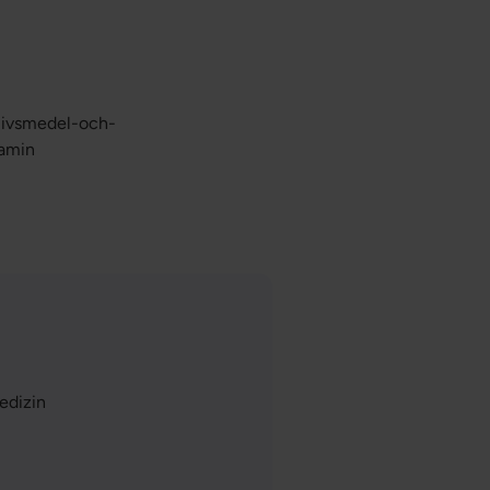
livsmedel-och-
tamin
edizin