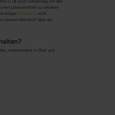
amin C ist auch notwendig, um das
lichen Lebensmitteln zu erhöhen
che Körper
Vitamin C
nicht
von diesem Nährstoff über die
thalten?
alten, insbesondere in Obst und