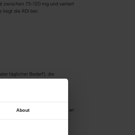
gt zwischen 75-120 mg und variiert
liegt die RDI bei:
ler täglicher Bedarf), die
el?
 Wenn Sie einen leichten Mangel an
About
üdigkeit und Reizbarkeit
 schwerwiegenderen Symptomen