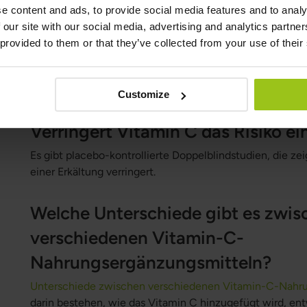
e content and ads, to provide social media features and to analy
 our site with our social media, advertising and analytics partn
Warum wird Vitamin C auch Ascor
 provided to them or that they’ve collected from your use of their
Vitamin C ist auch unter dem Namen Ascorbinsäure bek
lateinischen „a scorbutus“ stammt, was „ohne Skorbut“ b
nur Ascorbinsäure; es hat noch viele andere Funktionen
Customize
Verringert Vitamin C das Risiko ei
Es gibt placebo-kontrollierte Doppelblindstudien, die ze
einer Erkältung verringert.
Welche Unterschiede gibt es zwis
verschiedenen Vitamin-C-
Nahrungsergänzungsmitteln?
Unterschiede zwischen verschiedenen Vitamin-C-Nahr
darin bestehen, wie das Vitamin C hinzugefügt wird, en