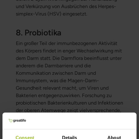
und Verkürzung von Ausbrüchen des Herpes-
simplex-Virus (HSV) eingesetzt.
8. Probiotika
Ein großer Teil der immunbezogenen Aktivität
des Körpers findet in enger Wechselwirkung mit
dem Darm statt. Die Darmflora beeinflusst unter
anderem die Darmbarriere und die
Kommunikation zwischen Darm und
Immunsystem, was die Magen-Darm-
Gesundheit relevant macht, um Viren und
Bakterien entgegenzuwirken. Forschung zu
probiotischen Bakterienkulturen und Infektionen
der oberen Atemwege zeigt vielversprechende,
aber unterschiedliche Ergebnisse. Die Wirkung
scheint von Faktoren wie Bakterienstamm,
Dosis, Anwendungsdauer und dem
Consent
Details
About