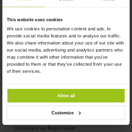
Gesundheitszustand der einzelnen Person
abzuhängen. Flora Plus+ ist ein Probiotikum mit
vielen verschiedenen und, im Darm, natürlich
This website uses cookies
vorkommenden Stämmen.
We use cookies to personalise content and ads, to
provide social media features and to analyse our traffic.
Worauf man in der
We also share information about your use of our site with
Erkältungssaison achten
our social media, advertising and analytics partners who
may combine it with other information that you’ve
sollte
provided to them or that they’ve collected from your use
of their services.
Die Grundlage für ein gut funktionierendes
Immunsystem ist stets ein gesunder Lebensstil:
Schlaf, nährstoffreiche Ernährung, regelmäßige
Bewegung, Erholung und Stressmanagement.
Allow all
Nahrungsergänzungsmittel können eine
Ergänzung sein, ersetzen jedoch weder eine
Customize
abwechslungsreiche Ernährung noch eine
medizinische Beurteilung im Krankheitsfall.
Konsultiere vor Beginn neuer