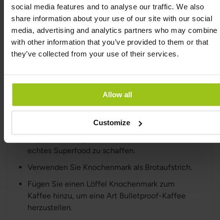
jedem Gericht.
social media features and to analyse our traffic. We also
Verwenden Sie Knochenmark anstelle von
share information about your use of our site with our social
Pflanzenöl zum Braten.
media, advertising and analytics partners who may combine i
with other information that you’ve provided to them or that
Grillen Sie Fleisch, Fisch oder Gemüse mit
they’ve collected from your use of their services.
Knochenmark in der Grillpfanne.
Verwandeln Sie eine pflanzliche Mahlzeit mit
Bohnen, Reis, Hirse oder anderen Getreiden in
Allow all
ein nahrhaftes Gericht, indem Sie einen Löffel
Knochenmark hinzufügen.
Customize
Fügen Sie Knochenmark zur Knochenbrühe und
zu gekochtem, gefiltertem Wasser hinzu, um ein
echtes Superfood zu schaffen.
Verwenden Sie Knochenmark als Brotaufstrich.
Fügen Sie einen Löffel Knochenmark zum
Kaffee hinzu, um eine Art Bulletproof-Kaffee
herzustellen.