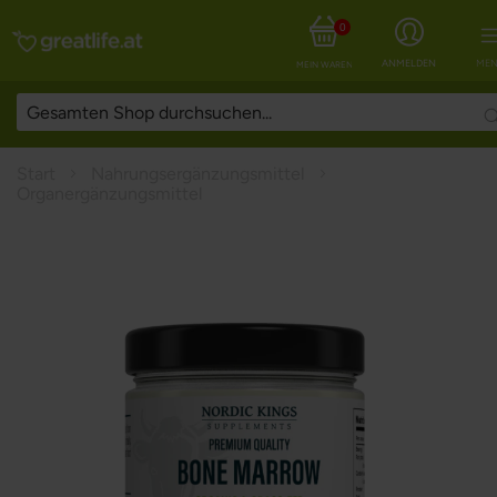
0
ANMELDEN
MEN
MEIN WARENKORB
Start
Nahrungsergänzungsmittel
Organergänzungsmittel