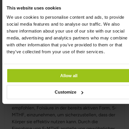
Körper für wichtige Prozesse wie
This website uses cookies
Aminosäuresynthese, Blutbildung und
We use cookies to personalise content and ads, to provide
Homocystein-Stoffwechsel verwenden kann.
social media features and to analyse our traffic. We also
Folsäure ist ein wichtiges Nährstoff für alle, aber
share information about your use of our site with our social
Menschen mit einer genetischen Variation im
media, advertising and analytics partners who may combine i
MTHFR-Gen können Schwierigkeiten haben,
with other information that you’ve provided to them or that
Folsäure in 5-MTHF umzuwandeln. Dies kann zu
they’ve collected from your use of their services.
einem Folsäuremangel führen, obwohl sie
ausreichende Mengen an Folsäure über die
Nahrung aufnehmen. Es kann auch die
Allow all
Homocysteinspiegel im Blut beeinflussen, was
wiederum die kardiovaskuläre Gesundheit
beeinträchtigen kann.
Customize
Für Menschen mit der MTHFR-Variation wird daher
empfohlen, Folsäure in der bereits aktiven Form, 5-
MTHF, einzunehmen, um sicherzustellen, dass der
Körper sie effektiv nutzen kann. Durch die
Einnahme von 5-MTHF anstelle von gewöhnlicher