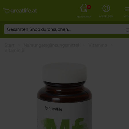
0
ANMELDEN
MEN
MEIN WARENKORB
Start
Nahrungsergänzungsmittel
Vitamine
Vitamin B