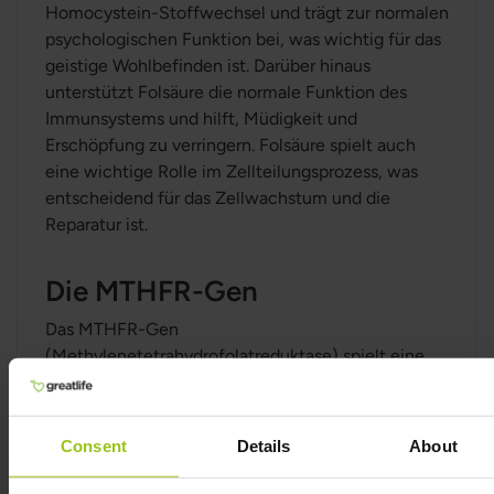
Homocystein-Stoffwechsel und trägt zur normalen
psychologischen Funktion bei, was wichtig für das
geistige Wohlbefinden ist. Darüber hinaus
unterstützt Folsäure die normale Funktion des
Immunsystems und hilft, Müdigkeit und
Erschöpfung zu verringern. Folsäure spielt auch
eine wichtige Rolle im Zellteilungsprozess, was
entscheidend für das Zellwachstum und die
Reparatur ist.
Die MTHFR-Gen
Das MTHFR-Gen
(Methylenetetrahydrofolatreduktase) spielt eine
wichtige Rolle im Folsäurestoffwechsel des
Körpers. Es ist verantwortlich für die Umwandlung
von Folsäure (Vitamin B9) in eine aktive Form, die
Consent
Details
About
als 5-MTHF (5-Methyl-Tetrahydrofolat) bekannt
ist. 5-MTHF ist die Form der Folsäure, die der